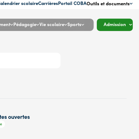
alendrier scolaire
Carrières
Portail COBA
Outils et documents
ment
Pédagogie
Vie scolaire
Sports
Admission
tes ouvertes
e