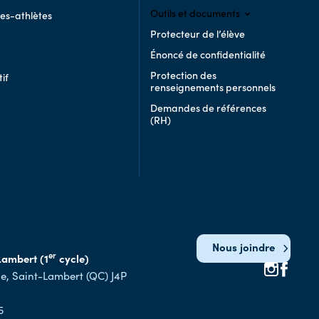
Outils et documents
ves-athlètes
Protecteur de l’élève
Accès moodle
Énoncé de confidentialité
Code vestimentaire
Protection des
Politique numérique
if
renseignements personnels
Code de vie
Demandes de références
Document synthèse du
(RH)
plan de lutte
Guide d’achat pour le
matériel informatique
Programme de la vie
scolaire et des sports
Relevé de notes
Nous joindre
er
Lambert (1
cycle)
de, Saint-Lambert (QC) J4P
5