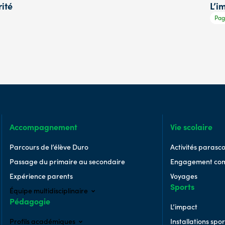
rité
L’i
Page
Pag
Accompagnement
Vie scolaire
Parcours de l’élève Duro
Activités parasco
Passage du primaire au secondaire
Engagement co
Expérience parents
Voyages
Sports
Équipe multidisciplinaire
Pédagogie
Techniciens en éducation spécialisée
L’impact
Conseillères en orientation
Profils académiques
Installations spor