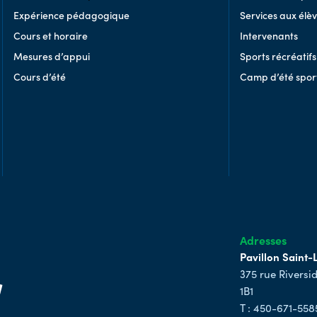
Psychologue
Expérience pédagogique
Services aux élè
Arts
Infirmier
Cours et horaire
Intervenants
Langue et communication
Mesures d’appui
Sports récréatifs
Monde et leadership
Cours d’été
Camp d’été sport
Science et technologie
Sports
Adresses
Pavillon Saint-
375 rue Riversi
1B1
T : 450-671-558