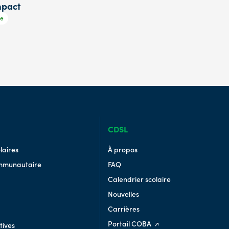
mpact
e
CDSL
laires
À propos
mmunautaire
FAQ
Calendrier scolaire
Nouvelles
Carrières
Portail COBA
tives