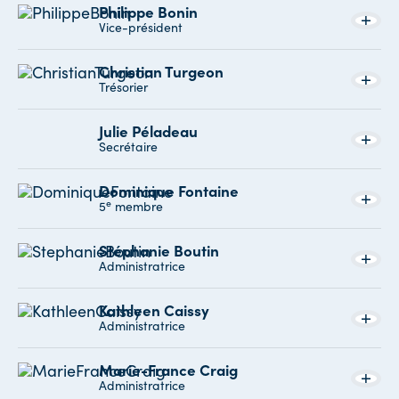
Philippe Bonin
Vice-président
Christian Turgeon
Trésorier
Julie Péladeau
Secrétaire
Dominique Fontaine
e
5
membre
Stéphanie Boutin
Administratrice
Kathleen Caissy
Administratrice
Marie-France Craig
Administratrice