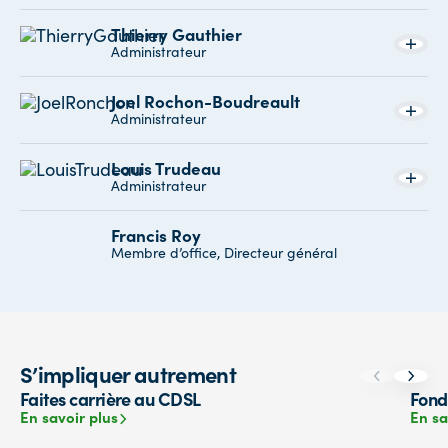
Thierry Gauthier
Administrateur
Joel Rochon-Boudreault
Administrateur
Louis Trudeau
Administrateur
Francis Roy
Membre d’office, Directeur général
S’impliquer autrement
Faites carrière au CDSL
Fond
En savoir plus
En sa
En savoir plus
En sa