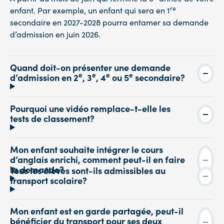
re
enfant. Par exemple, un enfant qui sera en 1
secondaire en 2027-2028 pourra entamer sa demande
d’admission en juin 2026.
Quand doit-on présenter une demande
e
e
e
e
d’admission en 2
, 3
, 4
ou 5
secondaire?
Pourquoi une vidéo remplace-t-elle les
tests de classement?
Mon enfant souhaite intégrer le cours
d’anglais enrichi, comment peut-il en faire
la demande?
Tous les élèves sont-ils admissibles au
transport scolaire?
Mon enfant est en garde partagée, peut-il
bénéficier du transport pour ses deux