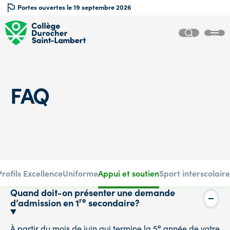
Portes ouvertes le 19 septembre 2026
FAQ
Profils Excellence
Uniforme
Appui et soutien
Sport interscolaire
Quand doit-on présenter une demande
re
d’admission en 1
secondaire?
e
À partir du mois de juin qui termine la 5
année de votre