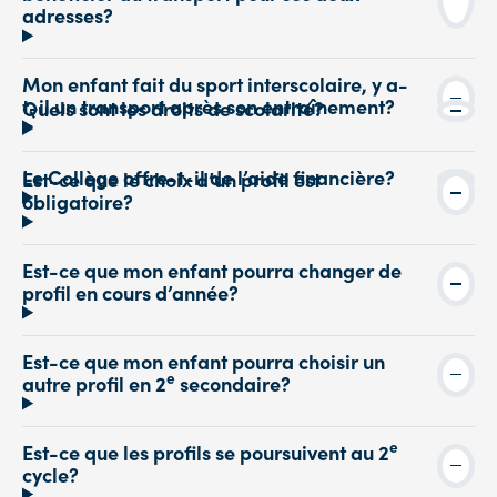
adresses?
Mon enfant fait du sport interscolaire, y a-
t-il un transport après son entraînement?
Quels sont les droits de scolarité?
Le Collège offre-t-il de l’aide financière?
Est-ce que le choix d’un profil est
obligatoire?
Est-ce que mon enfant pourra changer de
profil en cours d’année?
Est-ce que mon enfant pourra choisir un
e
autre profil en 2
secondaire?
e
Est-ce que les profils se poursuivent au 2
cycle?