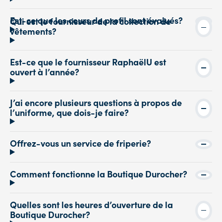
Est-ce que les cours de profil sont évalués?
Qui est le fournisseur de la collection de
vêtements?
Est-ce que le fournisseur RaphaëlU est
ouvert à l’année?
J’ai encore plusieurs questions à propos de
l’uniforme, que dois-je faire?
Offrez-vous un service de friperie?
Comment fonctionne la Boutique Durocher?
Quelles sont les heures d’ouverture de la
Boutique Durocher?