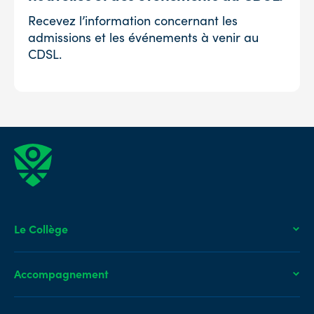
Recevez l’information concernant les
admissions et les événements à venir au
CDSL.
Le Collège
Histoire et mission
Accompagnement
Équipe
Développement durable
Parcours de l’élève Duro